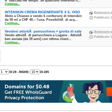
Ã¨ staccata nel tempo. Se qualcuno interessa ri...
Continua...
INTENSKIN CREMA RIGENERANTE X IL VISO
Benessere e
Abito a Chiasso e vendo 6 confezioni di Intenskin
Pubblicato: 
da 50 ml a CHF 40.-- l'una. PossibilitÃ di acq...
Continua...
Vendesi attivitÃ parrucchiera + grotta di sale
Benessere e
Vendo attivitÃ di parrucchiera a Lugano - AttivitÃ
Pubblicato: 
ben avviata (da 39 anni) con ottima client...
Continua...
DI 29 - RIGHE:
DI 285