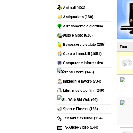
Animali
(403)
Antiquariato
(160)
Arredamento e giardino
(748)
Auto e Moto
(620)
Benessere e salute
(285)
Foto
Case e immobili
(1051)
Computer e informatica
(132)
Eventi
(145)
Impieghi e lavoro
(734)
Libri, musica e film
(249)
Siti Web
(66)
Sport e Fitness
(188)
Telefoni e cellulari
(154)
TV-Audio-Video
(144)