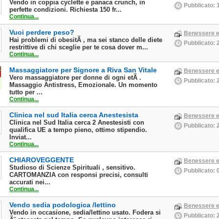
Vendo in coppia cyclette e panaca crunch, in
Pubblicato: 
perfette condizioni. Richiesta 150 fr...
Continua...
Vuoi perdere peso?
Benessere e
Hai problemi di obesitÃ , ma sei stanco delle diete
Pubblicato: 
restrittive di chi sceglie per te cosa dover m...
Continua...
Massaggiatore per Signore a Riva San Vitale
Benessere e
Vero massaggiatore per donne di ogni etÃ .
Pubblicato: 
Massaggio Antistress, Emozionale. Un momento
tutto per ...
Continua...
Clinica nel sud Italia cerca Anestesista
Benessere e
Clinica nel Sud Italia cerca 2 Anestesisti con
Pubblicato: 
qualifica UE a tempo pieno, ottimo stipendio.
Inviat...
Continua...
CHIAROVEGGENTE
Benessere e
Studioso di Scienze Spirituali , sensitivo.
Pubblicato: 
CARTOMANZIA con responsi precisi, consulti
accurati nei...
Continua...
Vendo sedia podologica /lettino
Benessere e
Vendo in occasione, sedia/lettino usato. Fodera si
Pubblicato: 