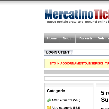
Home
Nuovi
Più visti
Vetrin
LOGIN UTENTI:
SITO IN AGGIORNAMENTO, INSERISCI I 
Categorie
5 
Su
Affari e finanza
(585)
Altre categorie
(573)