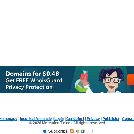
Homepage
|
Inserisci Annuncio
|
Login
|
Condizioni
|
Privacy
|
Pubblicità
|
Contatt
© 2026 Mercatino Ticino - All rights reserved