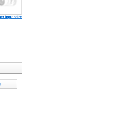
per ingrandire
i