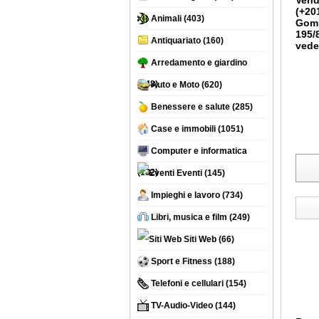
Vend
(+20
Animali
(403)
Gomm
195/
Antiquariato
(160)
veder
Arredamento e giardino
(748)
Auto e Moto
(620)
Benessere e salute
(285)
Case e immobili
(1051)
Computer e informatica
(132)
Eventi
(145)
Impieghi e lavoro
(734)
Libri, musica e film
(249)
Siti Web
(66)
Sport e Fitness
(188)
Telefoni e cellulari
(154)
TV-Audio-Video
(144)