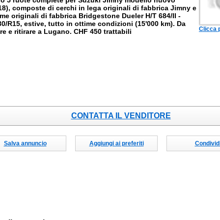
o 5 ruote complete per Suzuki Jimny modello nuovo
18), composte di cerchi in lega originali di fabbrica Jimny e
e originali di fabbrica Bridgestone Dueler H/T 684/II -
80/R15, estive, tutto in ottime condizioni (15'000 km). Da
Clicca 
e e ritirare a Lugano. CHF 450 trattabili
CONTATTA IL VENDITORE
Salva annuncio
Aggiungi ai preferiti
Condivid