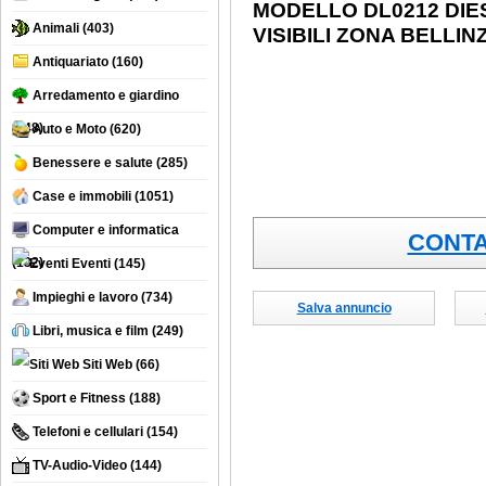
MODELLO DL0212 DIES
Animali
(403)
VISIBILI ZONA BELLIN
Antiquariato
(160)
Arredamento e giardino
(748)
Auto e Moto
(620)
Benessere e salute
(285)
Case e immobili
(1051)
Computer e informatica
CONTA
(132)
Eventi
(145)
Impieghi e lavoro
(734)
Salva annuncio
Libri, musica e film
(249)
Siti Web
(66)
Sport e Fitness
(188)
Telefoni e cellulari
(154)
TV-Audio-Video
(144)