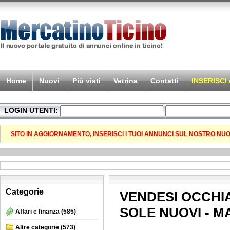
Home
Nuovi
Più visti
Vetrina
Contatti
INSERISCI
LOGIN UTENTI:
SITO IN AGGIORNAMENTO, INSERISCI I TUOI ANNUNCI SUL NOSTRO NU
Categorie
VENDESI OCCHIAL
SOLE NUOVI - MA
Affari e finanza
(585)
Altre categorie
(573)